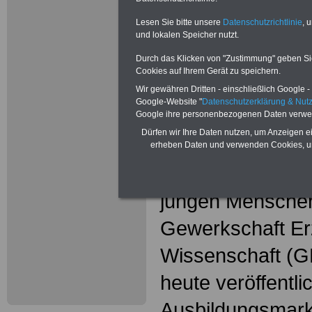
GEW: "Jun
brauchen e
Lesen Sie bitte unsere
Datenschutzrichtlinie
, 
und lokalen Speicher nutzt.
Ausbildung
Durch das Klicken von "Zustimmung" geben Sie 
Cookies auf Ihrem Gerät zu speichern.
Bildungsgewerks
Wir gewähren Dritten - einschließlich Google - 
Google-Website "
Datenschutzerklärung & Nu
Veröffentlichung 
Google ihre personenbezogenen Daten verwe
Dürfen wir Ihre Daten nutzen, um Anzeigen ei
Ausbildungszahl
erheben Daten und verwenden Cookies, um
Für eine Ausbildu
jungen Menschen
Gewerkschaft Er
Wissenschaft (GE
heute veröffentli
Ausbildungsmark