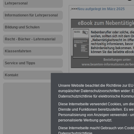
Lehrpersonal
.>>>
Neu aufgelegt im März 2025
Informationen für Lehrpersonal
Bildung und Schulen
Recht - Bücher - Lehrmaterial
Klassenfahrten
Service und Tipps
Kontakt
Unsere Website beachtet die Richtlinie zur EU
europäischer Datenschutzvorschriften wider
Datenschutzrichtlinie für elektronische Kommun
Diese Internetseite verwendet Cookies, um di
Zur Übersicht a
Dienste und Funktionen bereitzustellen. Es 
Personalisierung von Anzeigen verwendet - und
Lehrerinnen un
personalisierte Werbung genutzt.
Diese Internetseite macht Gebrauch von Cookie
Datenschutzrichtlinie.