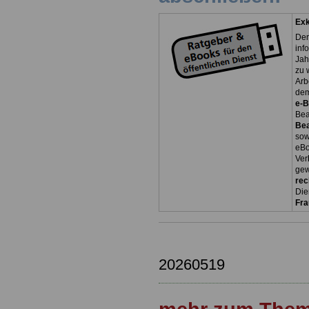
Exk
Der
inf
Jah
zu 
Arb
dem
e-
Bea
Be
so
eBo
Ver
gew
rec
Die
Fr
20260519