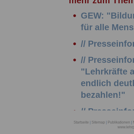
mehr zum Them
GEW: "Bildu
für alle Men
// Presseinfo
// Presseinf
"Lehrkräfte
endlich deut
bezahlen!"
// Presseinfo
Internationa
Startseite
|
Sitemap
|
Publikationen
|
www.lehrp