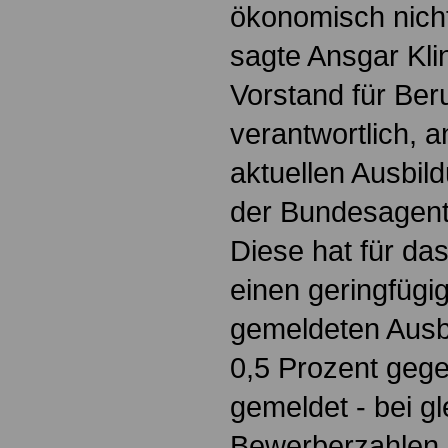
ökonomisch nich
sagte Ansgar Kl
Vorstand für Ber
verantwortlich, a
aktuellen Ausbil
der Bundesagentu
Diese hat für da
einen geringfügi
gemeldeten Ausb
0,5 Prozent geg
gemeldet - bei g
Bewerberzahlen.