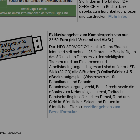
Sie finden im Portal des PDF-
SERVICE zehn Bücher bzw.
eBooks zum herunterladen, lesen
und ausdrucken.
Mehr Infos
Exklusivangebot zum Komplettpreis von nur
22,50 Euro (inkl. Versand und MwSt.)
Der INFO-SERVICE Öffentliche Dienst/Beamte
informiert seit mehr als 25 Jahren die Beschäftigten
des öffentlichen Dienstes zu den wichtigsten
Themen rund um Einkommen und
Arbeitsbedingungen. Insgesamt sind auf dem USB-
Stick (32 GB) alle
8 Bücher (3 OnlineBücher
&
5
eBooks
aufgespielt (Wissenswertes für
Beamtinnen und Beamte,
Beamtenversorgungsrecht, Beihilferecht sowie die
eBooks zum Nebentätigkeitsrecht, Tarifrecht,
Berufseinstieg im öffentlichen Dienst, Rund ums
Geld im öffentlichen Sektor und Frauen im
öffentlichen Dienst).
>>>Hier geht es zum
Bestellformular
1011 / 20220922