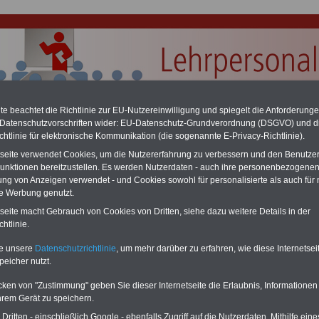
e beachtet die Richtlinie zur EU-Nutzereinwilligung und spiegelt die Anforderung
 Datenschutzvorschriften wider: EU-Datenschutz-Grundverordnung (DSGVO) und d
chtlinie für elektronische Kommunikation (die sogenannte E-Privacy-Richtlinie).
tseite verwendet Cookies, um die Nutzererfahrung zu verbessern und den Benutze
unktionen bereitzustellen. Es werden Nutzerdaten - auch ihre personenbezogenen
ersonal: Erfolg der Gewerkschaft Erziehung und
ung von Anzeigen verwendet - und Cookies sowohl für personalisierte als auch für 
te Werbung genutzt.
nschaft (GEW) - A13 für alle Lehrkräfte
tseite macht Gebrauch von Cookies von Dritten, siehe dazu weitere Details in der
PDF-SERVICE
nur
eu aufgelegt im März 2025
htlinie.
15 Euro
te unsere
Datenschutzrichtlinie
, um mehr darüber zu erfahren, wie diese Internetse
Zum Komplettpreis von nur
peicher nutzt.
15,00 Euro bei einer Laufzeit
von 12 Monaten bleiben Sie
zu den wichtigsten Fragen
cken von "Zustimmung" geben Sie dieser Internetseite die Erlaubnis, Informationen
des Öffentlichen Dienstes
hrem Gerät zu speichern.
oder des Beamtenbereiches
ritten - einschließlich Google - ebenfalls Zugriff auf die Nutzerdaten. Mithilfe eine
auf dem Laufenden (u.a.