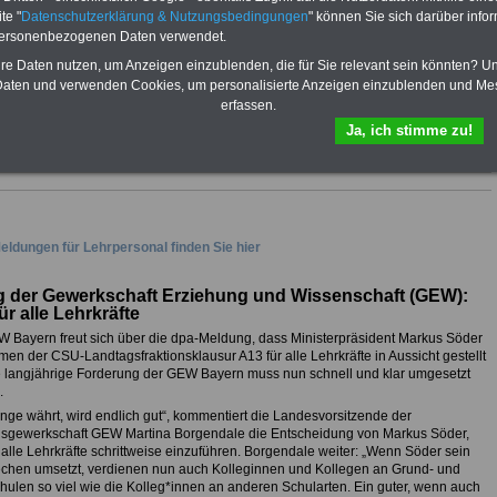
te "
Datenschutzerklärung & Nutzungsbedingungen
" können Sie sich darüber infor
lehrpersonal.de). Im Portal
PDF-SERVICE
finden Sie 10
personenbezogenen Daten verwendet.
Bücher und eBooks zum
hre Daten nutzen, um Anzeigen einzublenden, die für Sie relevant sein könnten? U
herunterladen, lesen und
aten und verwenden Cookies, um personalisierte Anzeigen einzublenden und Me
ausdrucken, u.a. auch das
erfassen.
neu aufgelegte - Stand
03/2025 -
eBook zum
Ja, ich stimme zu!
Nebentätigkeits-recht
>>>mehr Infos
eldungen für Lehrpersonal finden Sie hier
g der Gewerkschaft Erziehung und Wissenschaft (GEW):
ür alle Lehrkräfte
 Bayern freut sich über die dpa-Meldung, dass Ministerpräsident Markus Söder
en der CSU-Landtagsfraktionsklausur A13 für alle Lehrkräfte in Aussicht gestellt
e langjährige Forderung der GEW Bayern muss nun schnell und klar umgesetzt
.
nge währt, wird endlich gut“, kommentiert die Landesvorsitzende der
gsgewerkschaft GEW Martina Borgendale die Entscheidung von Markus Söder,
 alle Lehrkräfte schrittweise einzuführen. Borgendale weiter: „Wenn Söder sein
chen umsetzt, verdienen nun auch Kolleginnen und Kollegen an Grund- und
chulen so viel wie die Kolleg*innen an anderen Schularten. Ein guter, wenn auch