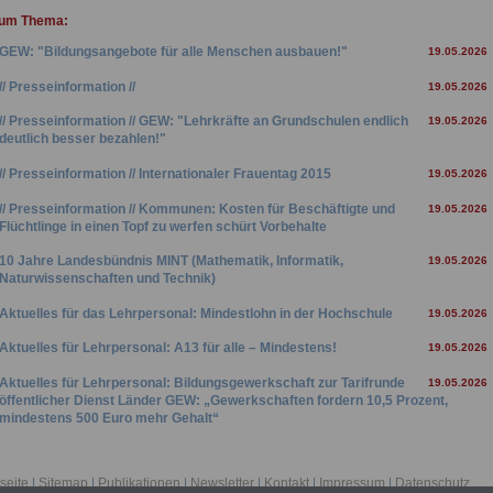
zum Thema:
GEW: "Bildungsangebote für alle Menschen ausbauen!"
19.05.2026
// Presseinformation //
19.05.2026
// Presseinformation // GEW: "Lehrkräfte an Grundschulen endlich
19.05.2026
deutlich besser bezahlen!"
// Presseinformation // Internationaler Frauentag 2015
19.05.2026
// Presseinformation // Kommunen: Kosten für Beschäftigte und
19.05.2026
Flüchtlinge in einen Topf zu werfen schürt Vorbehalte
10 Jahre Landesbündnis MINT (Mathematik, Informatik,
19.05.2026
Naturwissenschaften und Technik)
Aktuelles für das Lehrpersonal: Mindestlohn in der Hochschule
19.05.2026
Aktuelles für Lehrpersonal: A13 für alle – Mindestens!
19.05.2026
Aktuelles für Lehrpersonal: Bildungsgewerkschaft zur Tarifrunde
19.05.2026
öffentlicher Dienst Länder GEW: „Gewerkschaften fordern 10,5 Prozent,
mindestens 500 Euro mehr Gehalt“
Aktuelles für Lehrpersonal: DGB - Arbeitsbedingungen im
19.05.2026
Bildungsbereich verbessern
tseite
|
Sitemap
|
Publikationen
|
Newsletter
|
Kontakt
|
Impressum
|
Datenschutz