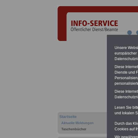
Unsere Websit
europäischer
Datenschutzri
Diese Interne
Dienste und F
Lehrp
Personalisier
personalisier
Wisse
Diese Interne
.>>>
N
Datenschutzric
Lesen Sie bit
und lokalen S
Startseite
Aktuelle Meldungen
Durch das Kli
Cookies auf I
Taschenbücher
Wir gewähren D