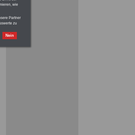
mieren, wie
nsere Partner
sswerte zu
Nein