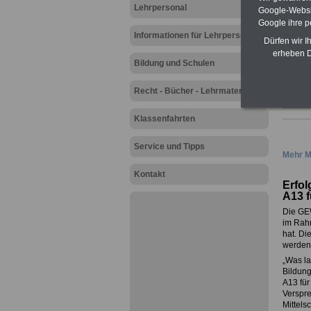
Lehrpersonal
Google-Websi
Google ihre 
Informationen für Lehrpersonal
Dürfen wir I
erheben D
Bildung und Schulen
Recht - Bücher - Lehrmaterial
Klassenfahrten
Service und Tipps
Mehr M
Kontakt
Erfol
A13 f
Die GEW
im Rahm
hat. Di
werden
„Was la
Bildun
A13 für
Verspre
Mittels