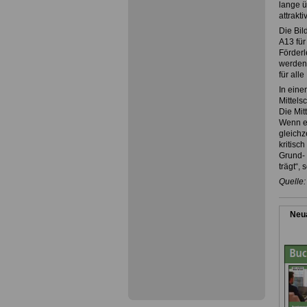
lange ü
attrakt
Die Bil
A13 für
Förderl
werden.
für all
In eine
Mittels
Die Mit
Wenn e
gleichz
kritisc
Grund- 
trägt“,
Quelle:
Neua