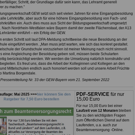
berfälliger, Schritt, der Grundlage dafür sein kann, das Lehramt generell
iver zu machen.”
dungsgewerkschaft GEW setzt sich seit vielen Jahren für eine Eingangsbesoldung
 alle Lehrkräfte, aber auch für eine höhere Eingangsbesoldung von Fach- und
ehrkräften ein. Auch dies muss aus Sicht der Bildungsgewerkschaft umgesetzt
 Nach Nordrhein-Westfalen wäre Bayern damit der zweite Flächenstaat, der A13
e Lehrämter einführt – ein Erfolg der GEW.
m ersten Schritt soll laut DPA-Meldung schrittweise die neue Besoldung an der
chule eingeführt werden. „Man muss jetzt warten, wie sich das konkret gestaltet.
telschule der Grundschule vorzuziehen ist meiner Meinung nach nicht sinnvoll.
s eine Angleichung der Besoldung geben soll, müssen beide Schularten
eitig berücksichtigt werden. Wir werden die Umsetzung natürlich konstruktiv und
h begleiten. Es freut uns, dass die Arbeit der Kolleginnen und Kollegen an den
und Mittelschulen endlich auch honoriert werden soll und unsere Arbeit Früchte
 so Martina Borgendale.
 Pressemitteilung Nr. 33 der GEW-Bayern vom 21. September 2022
PDF-SERVICE
für nur
uflage: Mai 2025 >>>
hier können Sie den
15,00 Euro
Ratgeber für 7,50 Euro bestellen
Für nur 15,00 Euro bei einer
Laufzeit von 12 Monaten
bleiben
Sie zu den wichtigsten Fragen
zum Öffentlichen Dienst auf dem
Laufenden, u.a. auch zur
Beamtenversorgung -Online.