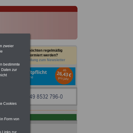
en zweier
Sie möchten regelmäßig
ie
informiert werden?
Anmeldung zum Newsletter
rn bestimmte
 Daten zur
nicht
ite Cookies
 in Form von
s Links zur