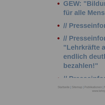
GEW: "Bildu
für alle Men
// Presseinfo
// Presseinf
"Lehrkräfte
endlich deut
bezahlen!"
// Presseinfo
Internationa
Startseite
|
Sitemap
|
Publikationen
|
www.lehrp
// Presseinfo