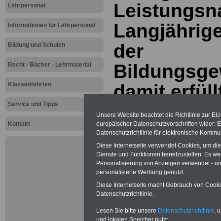
Leistungsn
Lehrpersonal
Langjährig
Informationen für Lehrpersonal
der
Bildung und Schulen
Bildungsge
Recht - Bücher - Lehrmaterial
Klassenfahrten
damit erfüll
Service und Tipps
Unsere Website beachtet die Richtlinie zur EU
.>>>
Neu aufgelegt im März 2025
europäischer Datenschutzvorschriften wider
Kontakt
Datenschutzrichtlinie für elektronische Kommun
Diese Internetseite verwendet Cookies, um di
Dienste und Funktionen bereitzustellen. Es 
Personalisierung von Anzeigen verwendet - und
personalisierte Werbung genutzt.
Diese Internetseite macht Gebrauch von Cookie
Datenschutzrichtlinie.
Lesen Sie bitte unsere
Datenschutzrichtlinie
, 
und lokalen Speicher nutzt.