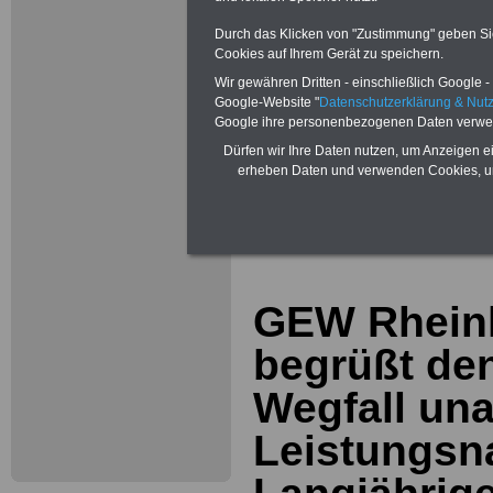
Durch das Klicken von "Zustimmung" geben Sie 
Cookies auf Ihrem Gerät zu speichern.
Wir gewähren Dritten - einschließlich Google - 
Google-Website "
Datenschutzerklärung & Nu
Google ihre personenbezogenen Daten verwe
Dürfen wir Ihre Daten nutzen, um Anzeigen ei
Zur Übersicht a
erheben Daten und verwenden Cookies, um
Lehrerinnen un
GEW Rheinl
begrüßt den
Wegfall un
Leistungsn