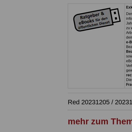
Exk
Der
inf
Jah
zu 
Arb
dem
e-
Bea
Be
so
eBo
Ver
gew
rec
Die
Fr
Red 20231205 / 20231
mehr zum Them