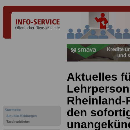
Aktuelles f
Lehrperson
Rheinland-P
den soforti
Startseite
Aktuelle Meldungen
unangekünd
Taschenbücher