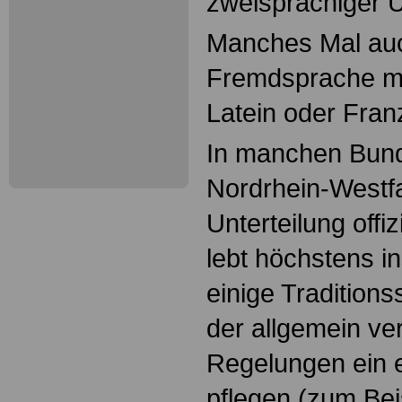
zweisprachiger U
Manches Mal auc
Fremdsprache mi
Latein oder Fran
In manchen Bund
Nordrhein-Westfa
Unterteilung offi
lebt höchstens in
einige Traditio
der allgemein ve
Regelungen ein e
pflegen (zum Beis