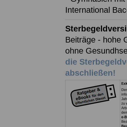
International Ba
Sterbegeldvers
Beiträge - hohe 
ohne Gesundhse
die Sterbegeld
abschließen!
Exk
Der
inf
Jah
zu 
Arb
dem
e-
Bea
Be