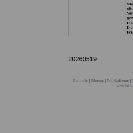
so
eBo
Ver
gew
rec
Die
Fr
20260519
Startseite
|
Sitemap
|
Publikationen
|
www.lehrp