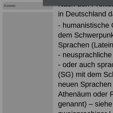
Nach den Profile
Kontakt
in Deutschland 
- humanistische
dem Schwerpunkt
Sprachen (Latein,
- neusprachlich
- oder auch spr
(SG) mit dem Sc
neuen Sprachen 
Athenäum oder 
genannt) – siehe