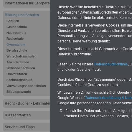
Informationen für Lehrpersonal
Unsere Website beachtet die Richtlinie zur EU
europäischer Datenschutzvorschriften wider
Bildung und Schulen
Datenschutzrichtlinie für elektronische Kommun
Schulen
Diese Internetseite verwendet Cookies, um di
Grundschule
Dienste und Funktionen bereitzustellen. Es 
Hauptschule
Personalisierung von Anzeigen verwendet - und
Realschule
personalisierte Werbung genutzt.
Gymnasium
Diese Internetseite macht Gebrauch von Cookie
Berufsschule
Datenschutzrichtlinie.
Wirtschaftsschulen
Abendschulen
Lesen Sie bitte unsere
Datenschutzrichtlinie
, 
Volkshochschulen
...
und lokalen Speicher nutzt.
Universitäten
Durch das Klicken von "Zustimmung" geben Sie 
Fachhochschule
Gymnasiu
Cookies auf Ihrem Gerät zu speichern.
Verwaltungshochschulen
Bildungswende
Wir gewähren Dritten - einschließlich Google - 
Google-Website "
Datenschutzerklärung & Nu
Google ihre personenbezogenen Daten verwe
Recht - Bücher - Lehrmaterial
Entwicklung u
Dürfen wir Ihre Daten nutzen, um Anzeigen ei
Klassenfahrten
erheben Daten und verwenden Cookies, um
Gymnasien in
Service und Tipps